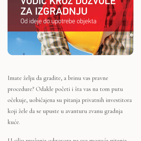
Imate želju da gradite, a brinu vas pravne
procedure? Odakle početi i šta vas na tom putu
očekuje, uobičajena su pitanja privatnih investitora
koji žele da se upuste u avanturu zvanu gradnja
kuće.
U cilju pružanja odgovora na sva moguća pitanja