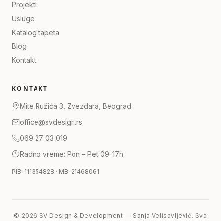
Projekti
Usluge
Katalog tapeta
Blog
Kontakt
KONTAKT
Mite Ružića 3, Zvezdara, Beograd
office@svdesign.rs
069 27 03 019
Radno vreme: Pon – Pet 09–17h
PIB: 111354828 · MB: 21468061
©
2026
SV Design & Development — Sanja Velisavljević.
Sva