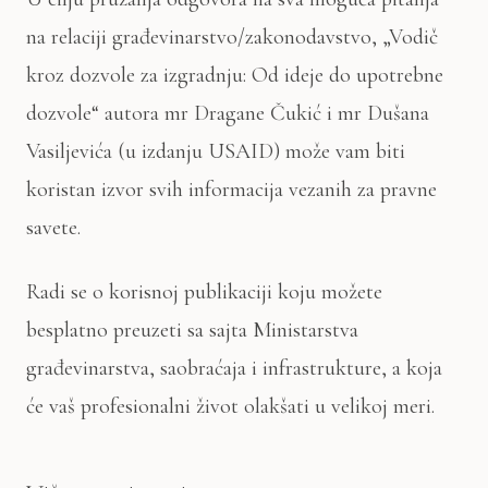
na relaciji građevinarstvo/zakonodavstvo, „Vodič
kroz dozvole za izgradnju: Od ideje do upotrebne
dozvole“ autora mr Dragane Čukić i mr Dušana
Vasiljevića (u izdanju USAID) može vam biti
koristan izvor svih informacija vezanih za pravne
savete.
Radi se o korisnoj publikaciji koju možete
besplatno preuzeti sa sajta Ministarstva
građevinarstva, saobraćaja i infrastrukture, a koja
će vaš profesionalni život olakšati u velikoj meri.