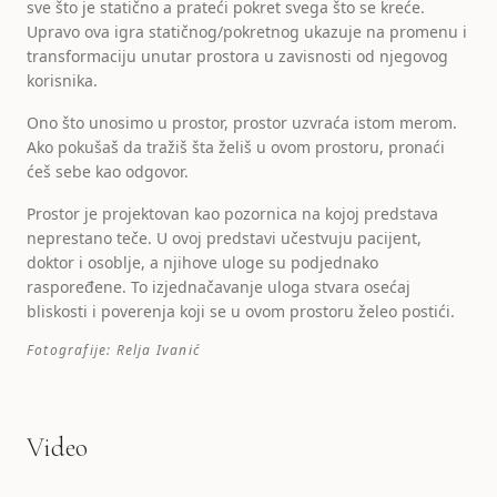
sve što je statično a prateći pokret svega što se kreće.
Upravo ova igra statičnog/pokretnog ukazuje na promenu i
transformaciju unutar prostora u zavisnosti od njegovog
korisnika.
Ono što unosimo u prostor, prostor uzvraća istom merom.
Ako pokušaš da tražiš šta želiš u ovom prostoru, pronaći
ćeš sebe kao odgovor.
Prostor je projektovan kao pozornica na kojoj predstava
neprestano teče. U ovoj predstavi učestvuju pacijent,
doktor i osoblje, a njihove uloge su podjednako
raspoređene. To izjednačavanje uloga stvara osećaj
bliskosti i poverenja koji se u ovom prostoru želeo postići.
Fotografije
:
Relja Ivanić
Video